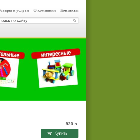
овары и услуги
О компании
Контакты
920
р.
Купить