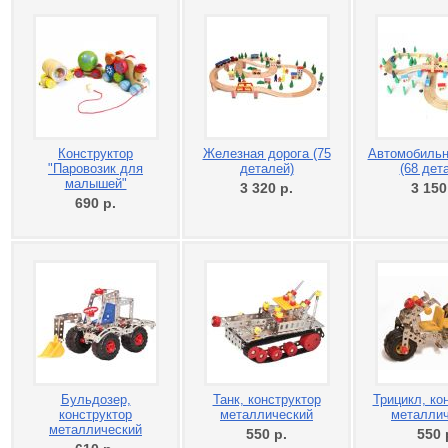
Конструктор
Железная дорога (75
Автомобильн
"Паровозик для
деталей)
(68 дет
малышей"
3 320
р.
3 15
690
р.
Бульдозер,
Танк, конструктор
Трицикл, ко
конструктор
металлический
металли
металлический
550
р.
550