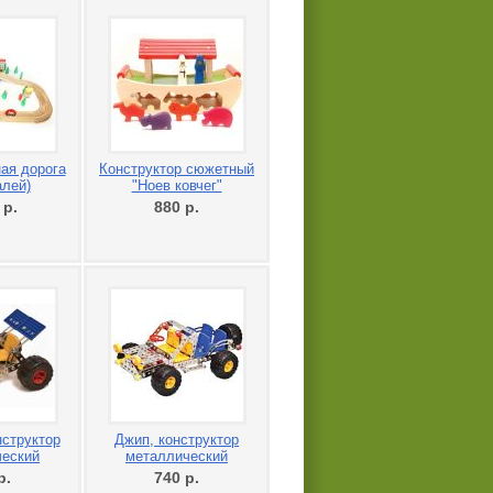
ая дорога
Конструктор сюжетный
алей)
"Ноев ковчег"
0
р.
880
р.
нструктор
Джип, конструктор
ческий
металлический
р.
740
р.